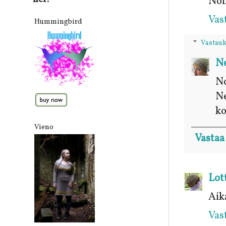
Noi
Vas
Hummingbird
Vastauk
Ne
No
Ne
ko
Vieno
Vastaa
Lot
Aik
Vas