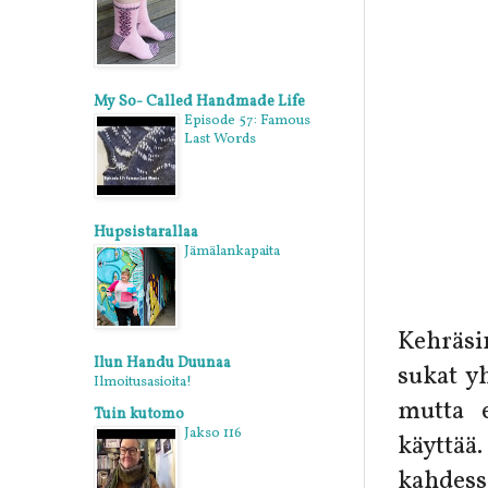
My So- Called Handmade Life
Episode 57: Famous
Last Words
Hupsistarallaa
Jämälankapaita
Kehräsi
Ilun Handu Duunaa
sukat yh
Ilmoitusasioita!
mutta 
Tuin kutomo
Jakso 116
käyttää
kahdess