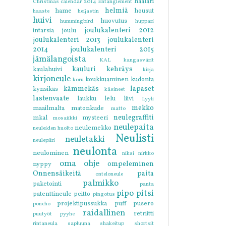
haalari
Christmas calendar 2014
Entanglement
helmiä
hame
housut
haaste
heijastin
huivi
huovutus
hummingbird
huppari
joulukalenteri 2012
intarsia
joulu
joulukalenteri 2013
joulukalenteri
2014
joulukalenteri 2015
jämälangoista
KAL
kangasvärit
kauluri
kehräys
kaulahuivi
kirja
kirjoneule
koukkuaminen
kudonta
koru
kämmekäs
lapaset
kynsikäs
käsineet
lastenvaate
laukku
lelu
liivi
Lyyli
mekko
maailmalta
matonkude
matto
neulegraffiti
mkal
mysteeri
mosaiikki
neulepaita
neulemekko
neuleiden huolto
Neulisti
neuletakki
neulepiiri
neulonta
neulominen
niksi
nirkko
oma ohje
ompeleminen
nyppy
Onnensäikeitä
paita
onteloneule
palmikko
paketointi
panta
pipo
pitsi
patenttineule
peitto
pingotus
projektipussukka
puff
pusero
poncho
raidallinen
retriitti
puutyöt
pyyhe
rintaneula
sapluuna
shakeitup
shortsit