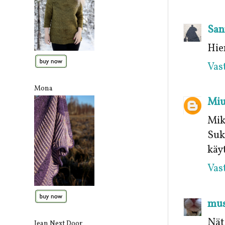
San
Hie
Vas
Mona
Mi
Mik
Suk
käy
Vas
mus
Näti
Jean Next Door