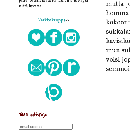
jollei toisin mainita. Ethän siis käytä
mutta j
niitä luvatta.
homma 
Verkkokauppa
->
kokoont
sukkala
kävisikö
mun suk
voisi jo
semmois
Tilaa uutiskirje