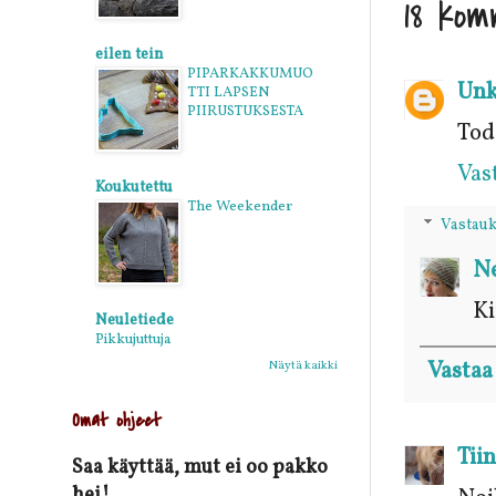
18 kom
eilen tein
PIPARKAKKUMUO
Un
TTI LAPSEN
PIIRUSTUKSESTA
Tode
Vas
Koukutettu
The Weekender
Vastauk
Ne
Ki
Neuletiede
Pikkujuttuja
Vastaa
Näytä kaikki
Omat ohjeet
Tii
Saa käyttää, mut ei oo pakko
hei!