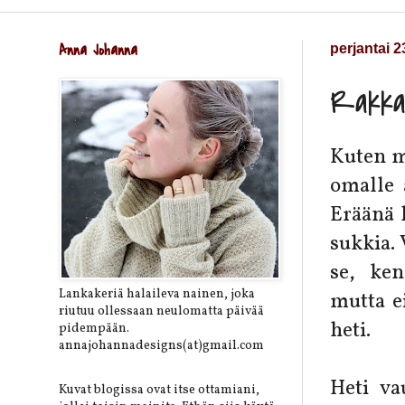
Anna Johanna
perjantai 
Rakka
Kuten m
omalle 
Eräänä k
sukkia. 
se, ken
Lankakeriä halaileva nainen, joka
mutta ei
riutuu ollessaan neulomatta päivää
heti.
pidempään.
annajohannadesigns(at)gmail.com
Heti va
Kuvat blogissa ovat itse ottamiani,