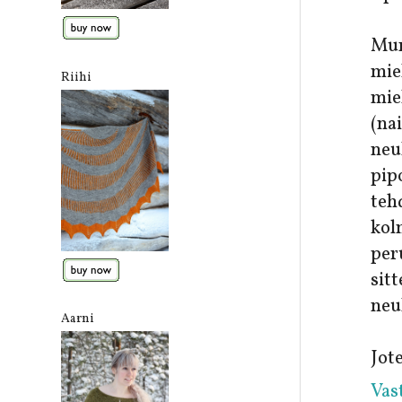
Mun
mie
Riihi
mie
(na
neu
pip
te
kol
per
sit
neul
Aarni
Jote
Vas