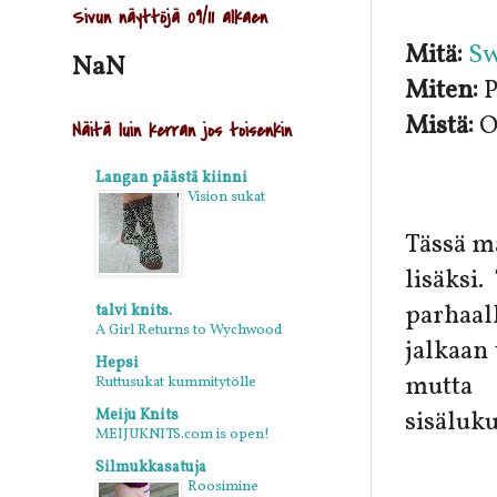
Sivun näyttöjä 09/11 alkaen
Mitä:
Sw
NaN
Miten:
P
Mistä:
O
Näitä luin kerran jos toisenkin
Langan päästä kiinni
Vision sukat
Tässä ma
lisäksi
parhaal
talvi knits.
A Girl Returns to Wychwood
jalkaan 
Hepsi
mutta 
Ruttusukat kummitytölle
sisäluku
Meiju Knits
MEIJUKNITS.com is open!
Silmukkasatuja
Roosimine