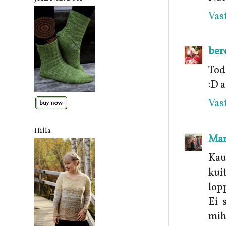
Vas
ber
Tod
:D a
Vas
Hilla
Mar
Kau
kui
lopp
Ei 
mih