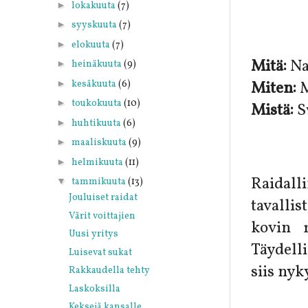
►
lokakuuta
(7)
►
syyskuuta
(7)
►
elokuuta
(7)
Mitä:
Na
►
heinäkuuta
(9)
►
kesäkuuta
(6)
Miten:
M
►
toukokuuta
(10)
Mistä:
S
►
huhtikuuta
(6)
►
maaliskuuta
(9)
►
helmikuuta
(11)
Raidall
▼
tammikuuta
(13)
Jouluiset raidat
tavallis
Värit voittajien
kovin 
Uusi yritys
Täydell
Luisevat sukat
siis nyk
Rakkaudella tehty
Laskoksilla
Keksejä kansalle