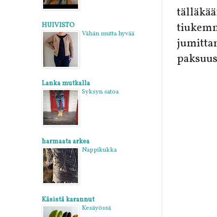
tälläkä
tiukem
HUIVISTO
Vähän mutta hyvää
jumitta
paksuus
Lanka mutkalla
Syksyn satoa
harmaata arkea
Nappikukka
Käsistä karannut
Kesäyössä