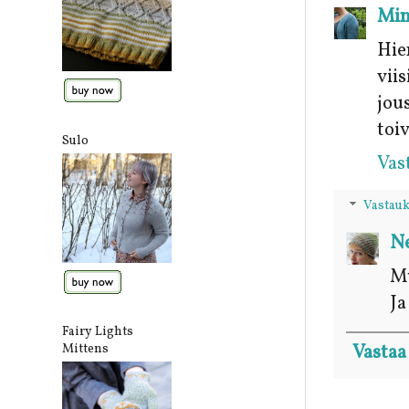
Mi
Hie
vii
jou
toi
Sulo
Vas
Vastauk
Ne
Mu
Ja
Fairy Lights
Vastaa
Mittens