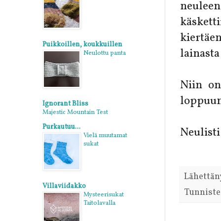
neuleen
käsket
kiertäen
Puikkoillen, koukkuillen
lainasta
Neulottu panta
Niin on
loppuun
Ignorant Bliss
Majestic Mountain Test
Purkautuu...
Neulisti
Vielä muutamat
sukat
Lähettän
Villaviidakko
Tunniste
Mysteerisukat
Taitolavalla