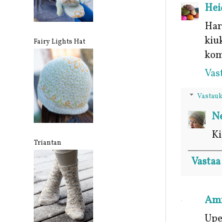
Hei
Har
kiu
Fairy Lights Hat
kom
Vas
Vastauk
Ne
Ki
Triantan
Vastaa
Amr
Upe