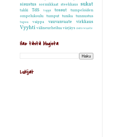
sukat
sisustus
sormikkaat
steekkaus
TdS
tossut
takki
tumpeloiden
toppi
ompelukoulu
tumput
tunika
tunnustus
vauvanvaate
virkkaus
vaippa
tupsu
Vyyhti
välineurheilua
värjäys
zero waste
Hae tästä blogista
Lukijat