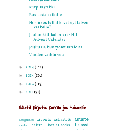
Kurpitsatakki
Ruususia kaikille
No onkos tullut kevät nyt talven
keskelle?
Joulun hittikalenteri / Hit
Advent Calendar
Jouluisia käsityömuisteloita
Vuoden vaihtuessa
►
2014
(121)
►
2013
(113)
►
2012
(115)
►
2011
(31)
Näistä kirjoitin kerran jos toisenkin
asuste
arvonta
askartelu
amigurumi
briossi
bolero
box-of-socks
asute